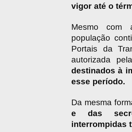
vigor até o tér
Mesmo com a 
população cont
Portais da Tra
autorizada pel
destinados à i
esse período.
Da mesma form
e das secre
interrompidas 