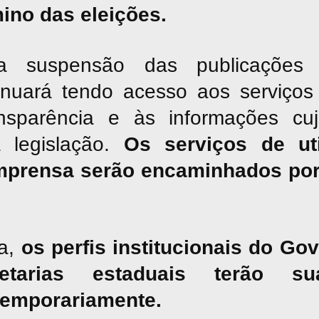
mino das eleições.
suspensão das publicações jor
inuará tendo acesso aos serviços 
nsparência e às informações cu
a legislação.
Os serviços de uti
mprensa serão encaminhados por
a,
os perfis institucionais do G
tarias estaduais terão sua
temporariamente.