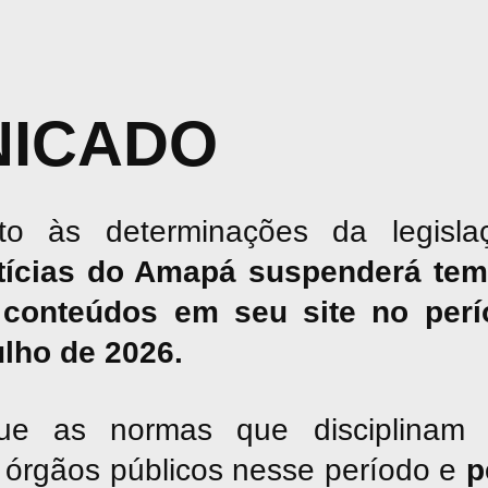
ICADO
o às determinações da legislaç
tícias do Amapá suspenderá tem
conteúdos em seu site no perío
julho de 2026.
ue as normas que disciplinam 
os órgãos públicos nesse período e
p