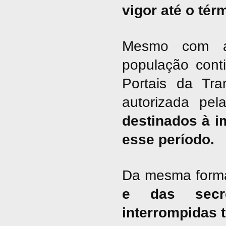
vigor até o tér
Mesmo com a 
população cont
Portais da Tra
autorizada pel
destinados à i
esse período.
Da mesma form
e das secre
interrompidas 