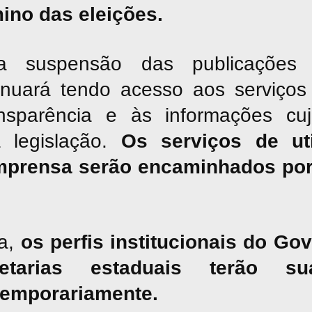
mino das eleições.
suspensão das publicações jor
inuará tendo acesso aos serviços 
nsparência e às informações cu
a legislação.
Os serviços de uti
mprensa serão encaminhados por
a,
os perfis institucionais do G
tarias estaduais terão sua
temporariamente.