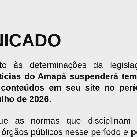
ICADO
o às determinações da legislaç
tícias do Amapá suspenderá tem
conteúdos em seu site no perío
julho de 2026.
ue as normas que disciplinam 
os órgãos públicos nesse período e
p