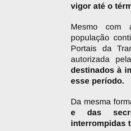
vigor até o tér
Mesmo com a 
população cont
Portais da Tra
autorizada pel
destinados à i
esse período.
Da mesma form
e das secre
interrompidas 