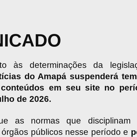
ICADO
o às determinações da legislaç
tícias do Amapá suspenderá tem
conteúdos em seu site no perío
julho de 2026.
ue as normas que disciplinam 
os órgãos públicos nesse período e
p