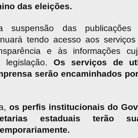
mino das eleições.
suspensão das publicações jor
inuará tendo acesso aos serviços 
nsparência e às informações cu
a legislação.
Os serviços de uti
mprensa serão encaminhados por
a,
os perfis institucionais do G
tarias estaduais terão sua
temporariamente.