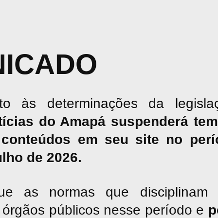
ICADO
o às determinações da legislaç
tícias do Amapá suspenderá tem
conteúdos em seu site no perío
julho de 2026.
ue as normas que disciplinam 
os órgãos públicos nesse período e
p