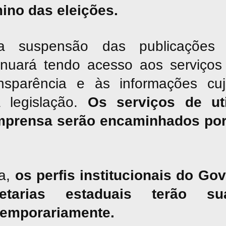
mino das eleições.
suspensão das publicações jor
inuará tendo acesso aos serviços 
nsparência e às informações cu
a legislação.
Os serviços de uti
mprensa serão encaminhados por
a,
os perfis institucionais do G
tarias estaduais terão sua
temporariamente.