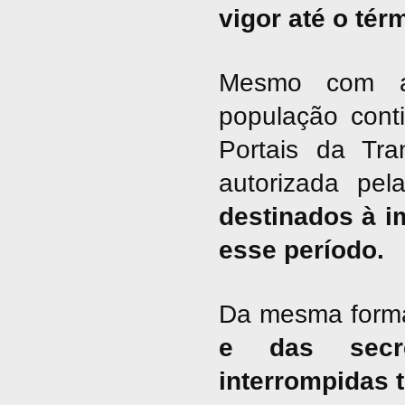
vigor até o tér
Mesmo com a 
população cont
Portais da Tra
autorizada pel
destinados à i
esse período.
Da mesma form
e das secre
interrompidas 