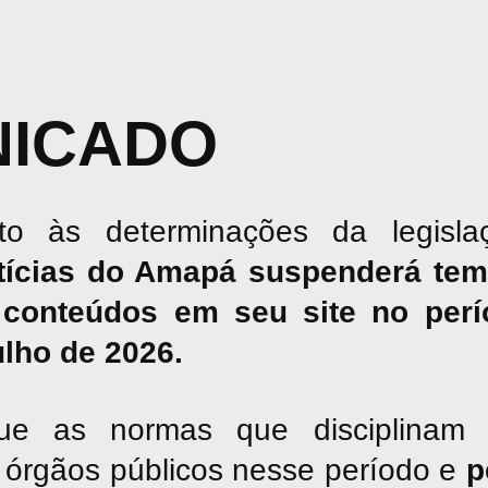
ICADO
o às determinações da legislaç
tícias do Amapá suspenderá tem
conteúdos em seu site no perío
julho de 2026.
ue as normas que disciplinam 
os órgãos públicos nesse período e
p