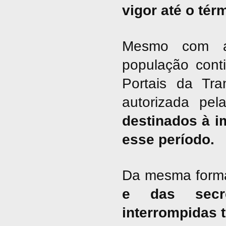
vigor até o tér
Mesmo com a 
população cont
Portais da Tra
autorizada pel
destinados à i
esse período.
Da mesma form
e das secre
interrompidas 