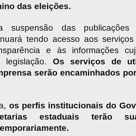
mino das eleições.
suspensão das publicações jor
inuará tendo acesso aos serviços 
nsparência e às informações cu
a legislação.
Os serviços de uti
mprensa serão encaminhados por
a,
os perfis institucionais do G
tarias estaduais terão sua
temporariamente.