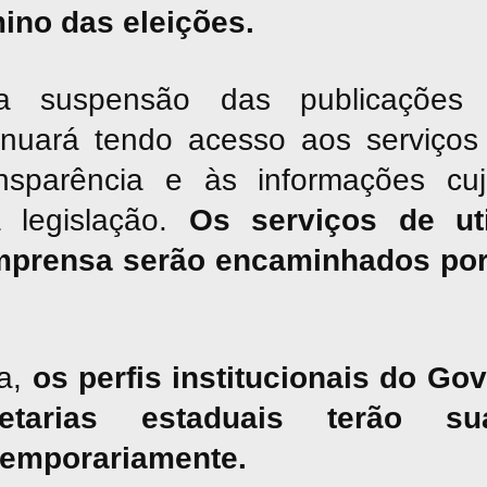
mino das eleições.
suspensão das publicações jor
inuará tendo acesso aos serviços 
nsparência e às informações cu
a legislação.
Os serviços de uti
mprensa serão encaminhados por
a,
os perfis institucionais do G
tarias estaduais terão sua
temporariamente.