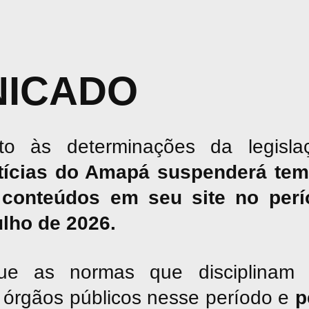
ICADO
o às determinações da legislaç
tícias do Amapá suspenderá tem
conteúdos em seu site no perío
julho de 2026.
ue as normas que disciplinam 
os órgãos públicos nesse período e
p