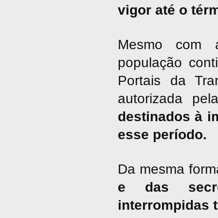
vigor até o tér
Mesmo com a 
população cont
Portais da Tra
autorizada pel
destinados à i
esse período.
Da mesma form
e das secre
interrompidas 