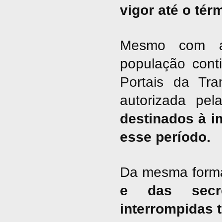
vigor até o tér
Mesmo com a 
população cont
Portais da Tra
autorizada pel
destinados à i
esse período.
Da mesma form
e das secre
interrompidas 