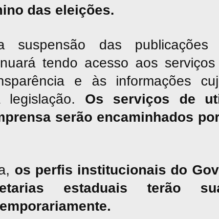
mino das eleições.
suspensão das publicações jor
inuará tendo acesso aos serviços 
nsparência e às informações cu
a legislação.
Os serviços de uti
mprensa serão encaminhados por
a,
os perfis institucionais do G
tarias estaduais terão sua
temporariamente.