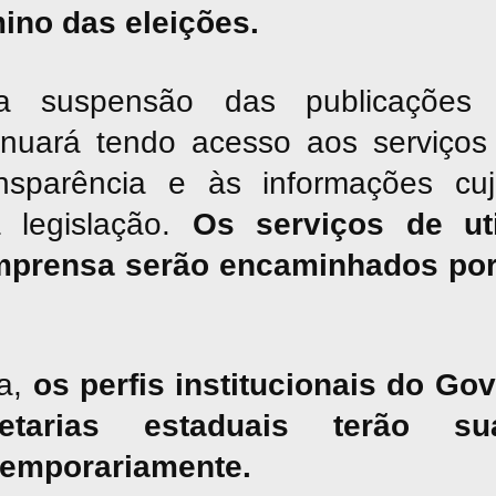
mino das eleições.
suspensão das publicações jor
inuará tendo acesso aos serviços 
nsparência e às informações cu
a legislação.
Os serviços de uti
mprensa serão encaminhados por
a,
os perfis institucionais do G
tarias estaduais terão sua
temporariamente.