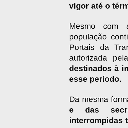
vigor até o tér
Mesmo com a 
população cont
Portais da Tra
autorizada pel
destinados à i
esse período.
Da mesma form
e das secre
interrompidas 