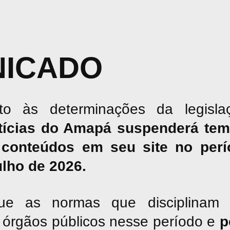
ICADO
o às determinações da legislaç
tícias do Amapá suspenderá tem
conteúdos em seu site no perío
julho de 2026.
ue as normas que disciplinam 
os órgãos públicos nesse período e
p