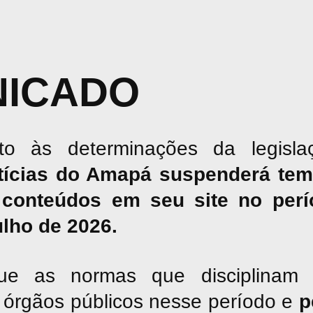
ICADO
o às determinações da legislaç
tícias do Amapá suspenderá tem
conteúdos em seu site no perío
julho de 2026.
ue as normas que disciplinam 
os órgãos públicos nesse período e
p