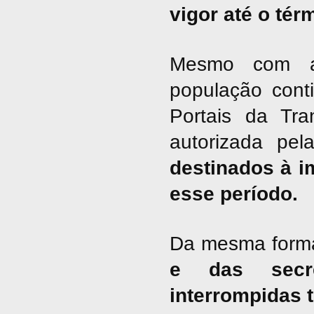
vigor até o tér
Mesmo com a 
população cont
Portais da Tra
autorizada pel
destinados à i
esse período.
Da mesma form
e das secre
interrompidas 