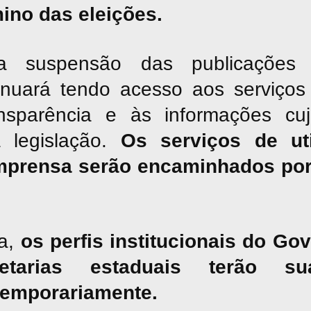
mino das eleições.
suspensão das publicações jor
inuará tendo acesso aos serviços 
nsparência e às informações cu
a legislação.
Os serviços de uti
mprensa serão encaminhados por
a,
os perfis institucionais do G
tarias estaduais terão sua
temporariamente.