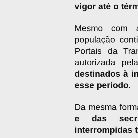
vigor até o tér
Mesmo com a 
população cont
Portais da Tra
autorizada pel
destinados à i
esse período.
Da mesma form
e das secre
interrompidas 