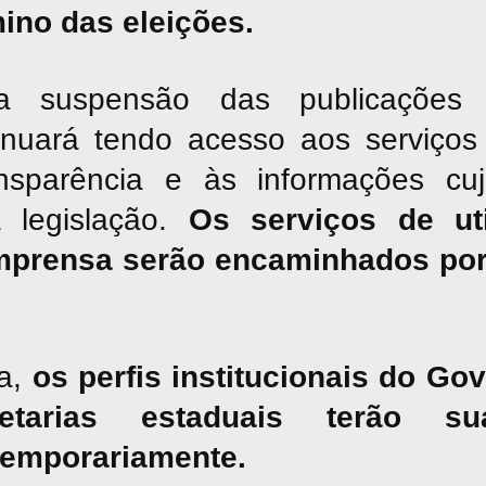
mino das eleições.
suspensão das publicações jor
inuará tendo acesso aos serviços 
nsparência e às informações cu
a legislação.
Os serviços de uti
mprensa serão encaminhados por
a,
os perfis institucionais do G
tarias estaduais terão sua
temporariamente.