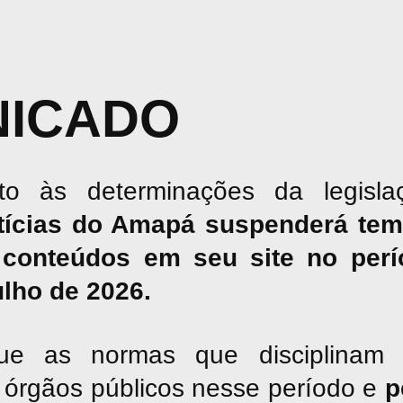
ICADO
o às determinações da legislaç
tícias do Amapá suspenderá tem
conteúdos em seu site no perío
julho de 2026.
ue as normas que disciplinam 
os órgãos públicos nesse período e
p