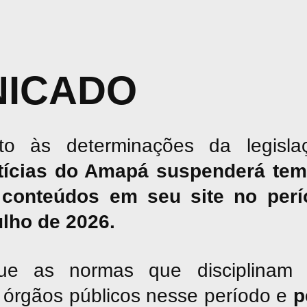
ICADO
o às determinações da legislaç
tícias do Amapá suspenderá tem
conteúdos em seu site no perío
julho de 2026.
ue as normas que disciplinam 
os órgãos públicos nesse período e
p