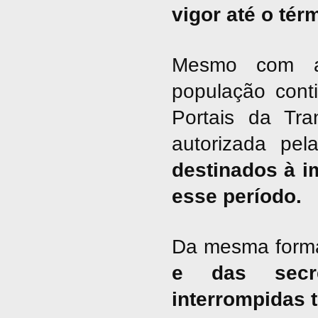
vigor até o tér
Mesmo com a 
população cont
Portais da Tra
autorizada pel
destinados à i
esse período.
Da mesma form
e das secre
interrompidas 