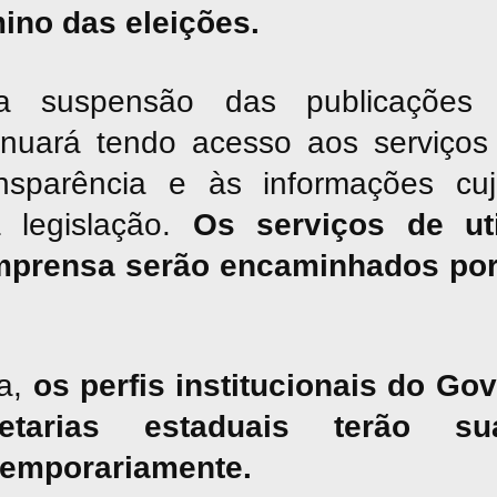
mino das eleições.
suspensão das publicações jor
inuará tendo acesso aos serviços 
nsparência e às informações cu
a legislação.
Os serviços de uti
mprensa serão encaminhados por
a,
os perfis institucionais do G
tarias estaduais terão sua
temporariamente.