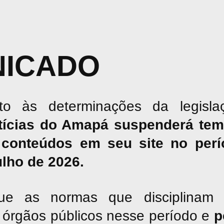
ICADO
o às determinações da legislaç
tícias do Amapá suspenderá tem
conteúdos em seu site no perío
julho de 2026.
ue as normas que disciplinam 
os órgãos públicos nesse período e
p