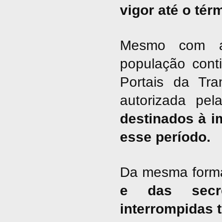
vigor até o tér
Mesmo com a 
população cont
Portais da Tra
autorizada pel
destinados à i
esse período.
Da mesma form
e das secre
interrompidas 