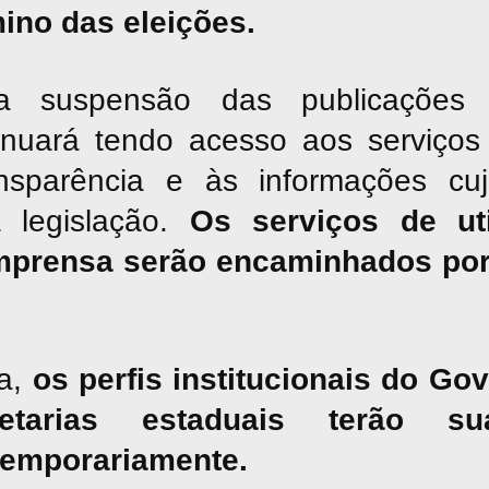
mino das eleições.
suspensão das publicações jor
inuará tendo acesso aos serviços 
nsparência e às informações cu
a legislação.
Os serviços de uti
mprensa serão encaminhados por
a,
os perfis institucionais do G
tarias estaduais terão sua
temporariamente.