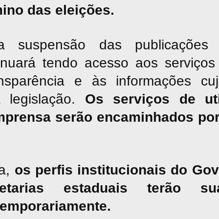
mino das eleições.
suspensão das publicações jor
inuará tendo acesso aos serviços 
nsparência e às informações cu
a legislação.
Os serviços de uti
mprensa serão encaminhados por
a,
os perfis institucionais do G
tarias estaduais terão sua
temporariamente.