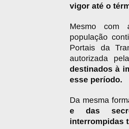
vigor até o tér
Mesmo com a 
população cont
Portais da Tra
autorizada pel
destinados à i
esse período.
Da mesma form
e das secre
interrompidas 