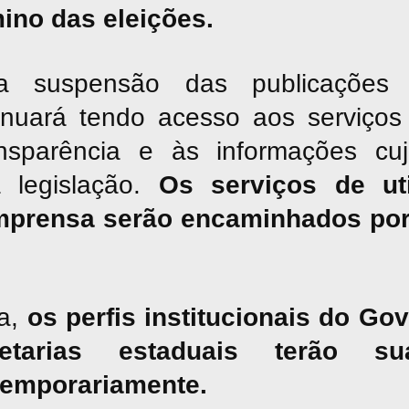
mino das eleições.
suspensão das publicações jor
inuará tendo acesso aos serviços 
nsparência e às informações cu
a legislação.
Os serviços de uti
mprensa serão encaminhados por
a,
os perfis institucionais do G
tarias estaduais terão sua
temporariamente.