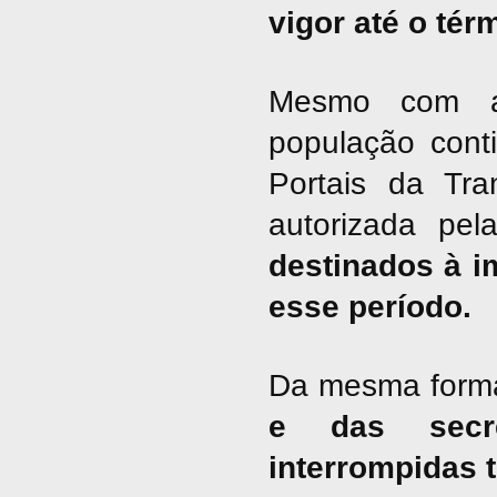
vigor até o tér
Mesmo com a 
população cont
Portais da Tra
autorizada pel
destinados à i
esse período.
Da mesma form
e das secre
interrompidas 