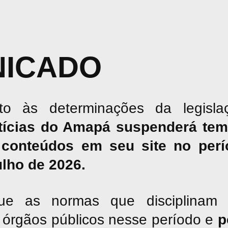
ICADO
o às determinações da legislaç
tícias do Amapá suspenderá tem
conteúdos em seu site no perío
julho de 2026.
ue as normas que disciplinam 
os órgãos públicos nesse período e
p