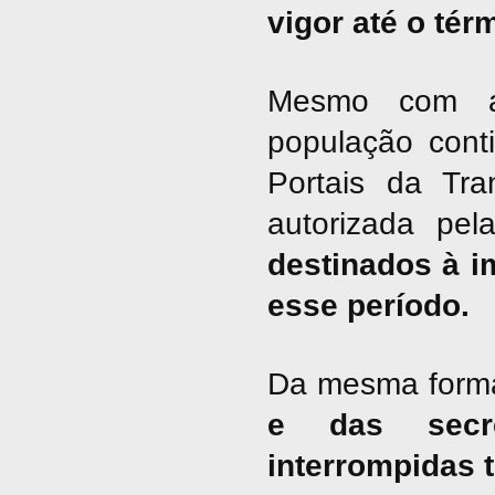
vigor até o tér
Mesmo com a 
população cont
Portais da Tra
autorizada pel
destinados à i
esse período.
Da mesma form
e das secre
interrompidas 