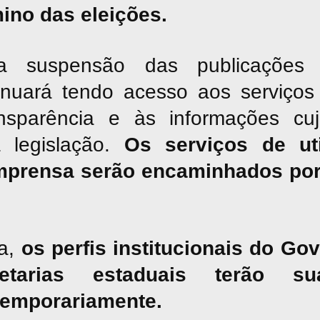
mino das eleições.
suspensão das publicações jor
inuará tendo acesso aos serviços 
nsparência e às informações cu
a legislação.
Os serviços de uti
mprensa serão encaminhados por
a,
os perfis institucionais do G
tarias estaduais terão sua
temporariamente.