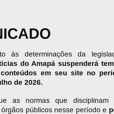
ICADO
o às determinações da legislaç
tícias do Amapá suspenderá tem
conteúdos em seu site no perío
julho de 2026.
ue as normas que disciplinam 
os órgãos públicos nesse período e
p