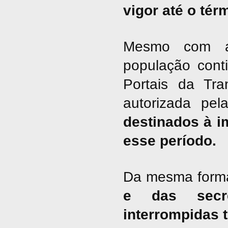
vigor até o tér
Mesmo com a 
população cont
Portais da Tra
autorizada pel
destinados à i
esse período.
Da mesma form
e das secre
interrompidas 