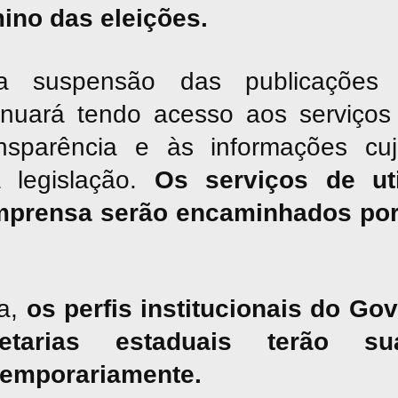
mino das eleições.
suspensão das publicações jor
inuará tendo acesso aos serviços 
nsparência e às informações cu
a legislação.
Os serviços de uti
mprensa serão encaminhados por
a,
os perfis institucionais do G
tarias estaduais terão sua
temporariamente.