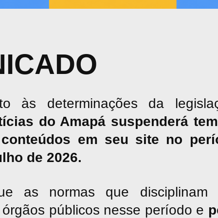
ICADO
o às determinações da legislaç
tícias do Amapá suspenderá tem
conteúdos em seu site no perío
julho de 2026.
ue as normas que disciplinam 
os órgãos públicos nesse período e
p