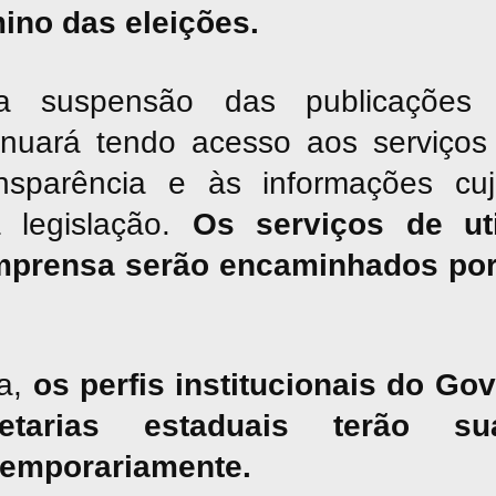
mino das eleições.
suspensão das publicações jor
inuará tendo acesso aos serviços 
nsparência e às informações cu
a legislação.
Os serviços de uti
mprensa serão encaminhados por
a,
os perfis institucionais do G
tarias estaduais terão sua
temporariamente.