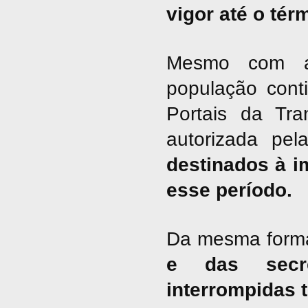
vigor até o tér
Mesmo com a 
população cont
Portais da Tra
autorizada pel
destinados à i
esse período.
Da mesma form
e das secre
interrompidas 